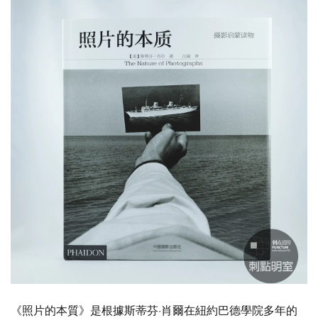
《照片的本質》是根據斯蒂芬·肖爾在紐約巴德學院多年的