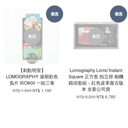
優惠
優惠
售完
售完
【刺點明室】
Lomography Lomo’Instant
LOMOGRAPHY 過期彩色
Square 正方形 拍立得 相機
負片 ISO800 一組三卷
鏡頭套組－紅色皮革復古版
本 全新公司貨
NT$ 1,560
NT$ 1,100
NT$ 8,290
NT$ 6,780