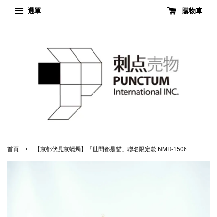
選單
購物車
›
首頁
【京都伏見京蠟燭】「世間都是貓」聯名限定款 NMR-1506