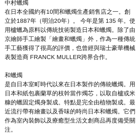
中村蠟燭
在日本全國約有10間和蠟燭生
產
銷售店之一。
創
立於1887年（明治20年）。 今年是第 135 年。使
用櫨蠟為原料以傳統技術製造日本和蠟燭。除了由
京繪師
手工繪製
「繪畫和蠟燭」外，作為一種傳統
手工藝獲得了很高的評價，也曾經與瑞士豪華機械
表製造商 FRANCK MULLER跨界合作。
和蠟燭
是自日本室町時代以來在日本製作的傳統蠟燭。用
日本和紙包裹蘭草的枝幹當作燭芯，以取自櫨或米
糠的蠟固定燭身製成。特點是完全由植物製成。最
近流行帶有繪畫以及香味的時尚日本和蠟燭。它們
作為室內裝飾以及療癒型生活文創商品再度備受關
注。