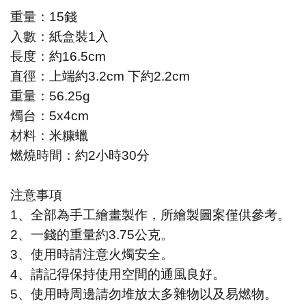
重量：15錢
入數：紙盒裝1入
長度：約16.5cm
直徑：上端約3.2cm 下約2.2cm
重量：56.25g
燭台：5x4cm
材料：米糠蠟
燃燒時間：約2小時30分
注意事項
1
、全部為手工繪畫製作，所繪製圖案僅供參考。
2
、一錢的重量約3.75公克。
3
、使用時請注意火燭安全。
4
、請記得保持使用空間的通風良好。
5
、使用時周邊請勿堆放太多雜物以及易燃物。