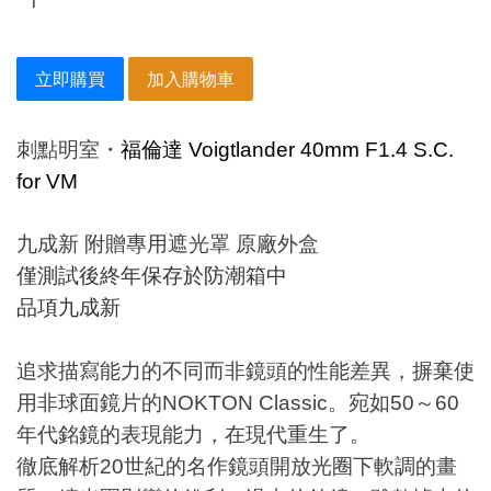
立即購買
加入購物車
刺點明室
・
福倫達 Voigtlander 40mm F1.4 S.C.
for VM
九成
新
附贈
專用遮光罩 原廠
外盒
僅測試後終年保存於防潮箱中
品項九成新
追求描寫能力的不同而非鏡頭的性能差異，摒棄使
用非球面鏡片的NOKTON Classic。宛如50～60
年代銘鏡的表現能力，在現代重生了。
徹底解析20世紀的名作鏡頭開放光圈下軟調的畫