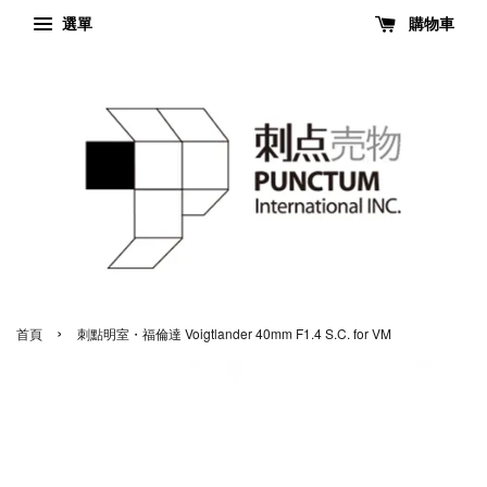
選單
購物車
›
首頁
刺點明室・福倫達 Voigtlander 40mm F1.4 S.C. for VM