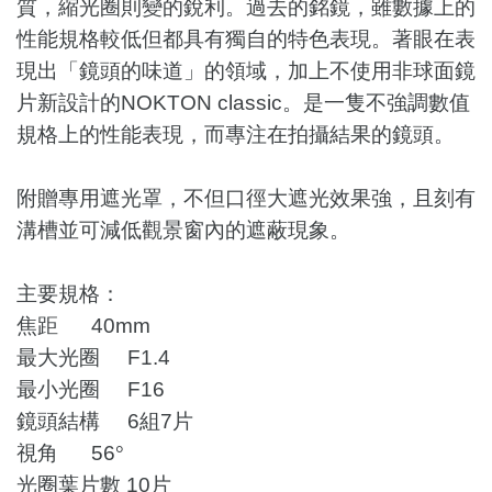
質，縮光圈則變的銳利。過去的銘鏡，雖數據上的
性能規格較低但都具有獨自的特色表現。著眼在表
現出「鏡頭的味道」的領域，加上不使用非球面鏡
片新設計的NOKTON classic。是一隻不強調數值
規格上的性能表現，而專注在拍攝結果的鏡頭。
附贈專用遮光罩，不但口徑大遮光效果強，且刻有
溝槽並可減低觀景窗內的遮蔽現象。
主要規格：
焦距 40mm
最大光圈 F1.4
最小光圈 F16
鏡頭結構 6組7片
視角 56
°
光圈葉片數 10片