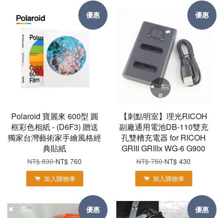
優惠
優惠
Polaroid 寶麗來 600型 圓
【刺點明室】理光RICOH
框彩色相紙 - (D6F3) 贈送
副廠通用電池DB-110雙充
獨家台灣藝術家手繪風格經
孔雙槽充電器 for RICOH
典貼紙
GRIII GRIIIx WG-6 G900
NT$ 830
NT$ 760
NT$ 750
NT$ 430
加入購物車
加入購物車
優惠
優惠