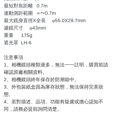
最短對焦距離 0.7m
連動測距範圍
∞
〜0.7m
最大鏡身直徑X全長
φ
55.0X29.7mm
濾鏡尺寸
φ
43mm
重量 175g
遮光罩 LH-6
注意事項
1
、相機鏡頭種類過多，無法一一註明，購買前請
確認原廠相關資料。
2
、相機鏡頭終年保存於防潮箱中。
3
、外包裝紙盒因為庫存狀態，無法保持完美狀
態。
4
、若對描述、品項、功能有疑慮或擔心認知不
同，請務必提前詢問清楚。