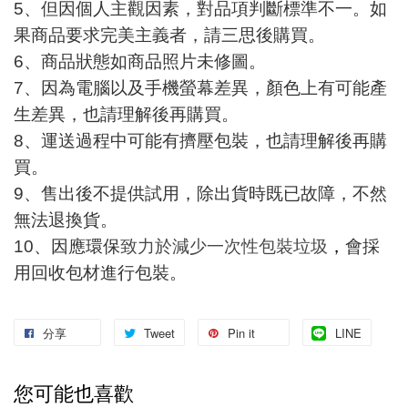
5
、但因個人主觀因素，對品項判斷標準不一。如
果商品要求完美主義者，請三思後購買。
6
、商品狀態如商品照片未修圖。
7
、因為電腦以及手機螢幕差異，顏色上有可能產
生差異，也請理解後再購買。
8
、運送過程中可能有擠壓包裝，也請理解後再購
買。
9
、售出後不提供試用，除出貨時既已故障，不然
無法退換貨。
10
、因應環保
致力於減少一次性包裝垃圾
，
會採
用回收包材進行包裝。
分享
Tweet
Pin it
LINE
您可能也喜歡