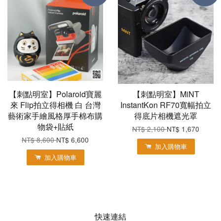
【刺點明室】Polaroid寶麗
【刺點明室】MiNT
來 Flip拍立得相機 白 台灣
InstantKon RF70寬幅拍立
藝術家手繪風格厚手棉布購
得底片相機遮光罩
物袋+貼紙
NT$ 2,100
NT$ 1,670
NT$ 8,600
NT$ 6,600
加入購物車
加入購物車
快速連結