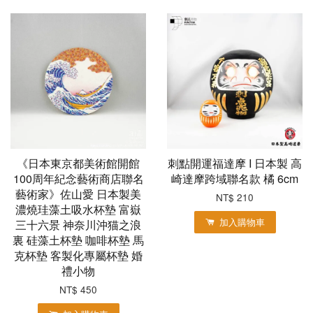
《日本東京都美術館開館
刺點開運福達摩 I 日本製 高
100周年紀念藝術商店聯名
崎達摩跨域聯名款 橘 6cm
藝術家》佐山愛 日本製美
NT$ 210
濃燒珪藻土吸水杯墊 富嶽
加入購物車
三十六景 神奈川沖猫之浪
裏 硅藻土杯墊 咖啡杯墊 馬
克杯墊 客製化專屬杯墊 婚
禮小物
NT$ 450