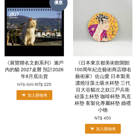
優惠
《展覽聯名文創系列》瀨戶
《日本東京都美術館開館
內的貓 2027桌曆 預計2026
100周年紀念藝術商店聯名
年8月底出貨
藝術家》佐山愛 日本製美
濃燒珪藻土吸水杯墊 三代
NT$ 320
NT$ 225
目大谷貓次之奴江戶兵衛
加入購物車
硅藻土杯墊 咖啡杯墊 馬克
杯墊 客製化專屬杯墊 婚禮
小物
NT$ 450
加入購物車