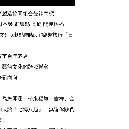
摩製造協同組合登錄商標
日本製 群馬縣 高崎 開運招福
 微當代文創 x刺點國際x宇樂趣旅行「日
崎市百年老店
、藝術文化的
跨域聯名
藝新面向
，為您開運、帶來福氣、吉祥、金
的成語「七轉八起」，無論你跌倒
來。