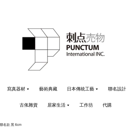
寫真器材
藝術典藏
日本傳統工藝
聯名設
古俬雜貨
居家生活
工作坊
代購
名款 黑 6cm