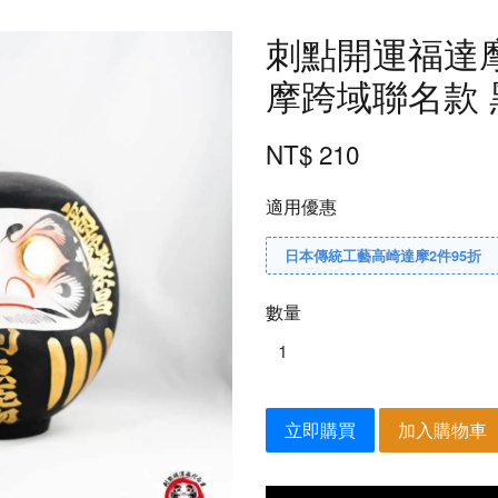
刺點開運福達摩
摩跨域聯名款 黑
NT$ 210
適用優惠
日本傳統工藝高崎達摩2件95折
數量
立即購買
加入購物車