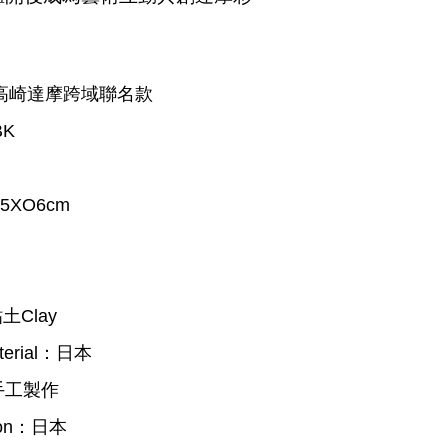
 高崎達摩
跨域聯名款
BK
W5XO6cm
粘土Clay
erial：日本
手工製作
tion：日本