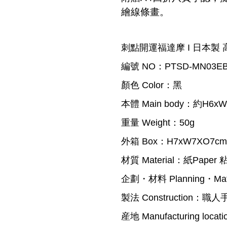
繪線條畫。
刺點開運福達摩 I 日本製
編號 NO：PTSD-MN03E
顏色 Color
：黑
本體 Main body：約H6x
重量 Weight：50g
外箱 Box：H7xW7XO7cm
材質 Material：紙Paper 
企劃・材料 Planning・Mat
製法 Construction：
職人
産地 Manufacturing loca