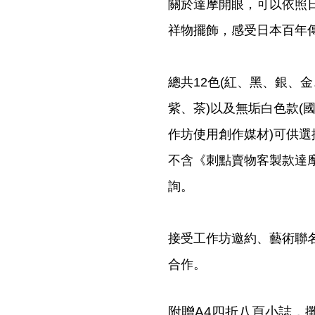
關於達摩開眼，可以依照
祥物擺飾，感受日本百年
總共12色(紅、黑、銀、
紫、茶)以及無垢白色款(
作坊使用創作媒材)可供選
不含《刺點賣物客製款達
詢。
接受工作坊邀約、藝術聯
合作。
附贈A4四折八頁小誌，