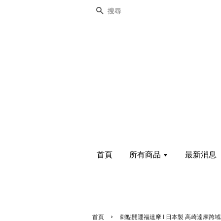
搜尋
首頁
所有商品
最新消息
›
首頁
刺點開運福達摩 I 日本製 高崎達摩跨域聯