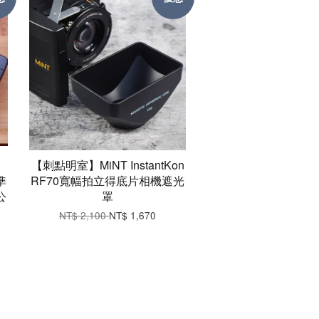
【刺點明室】MiNT InstantKon
準
RF70寬幅拍立得底片相機遮光
公
罩
NT$ 2,100
NT$ 1,670