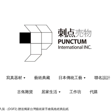
寫真器材
藝術典藏
日本傳統工藝
聯名設
古俬雜貨
居家生活
工作坊
代購
- 雙入裝 - (DGF2) 贈送獨家台灣藝術家手繪風格經典貼紙