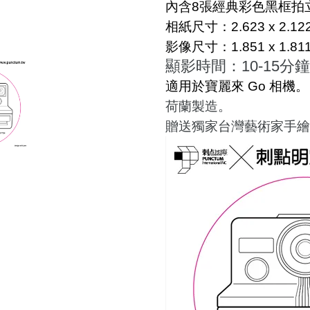
內含8張經典
彩色黑框拍
相紙尺寸：2.623 x 2.122i
影像尺寸：1.851 x 1.811i
顯影時間：10-15分鐘
適用於寶麗來 Go 相機。
荷蘭製造。
贈送獨家台灣藝術家手繪