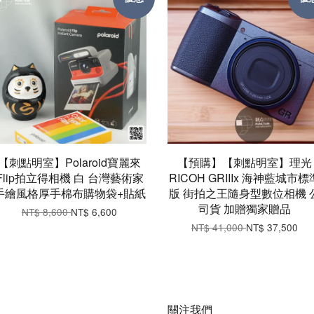
【刺點明室】Polaroid寶麗來
【預購】【刺點明室】理光
Flip拍立得相機 白 台灣藝術家
RICOH GRIIIx 海神藍城市標
手繪風格厚手棉布購物袋+貼紙
版 街拍之王隨身型數位相機 
司貨 加贈獨家贈品
NT$ 8,600
NT$ 6,600
NT$ 41,000
NT$ 37,500
關注我們