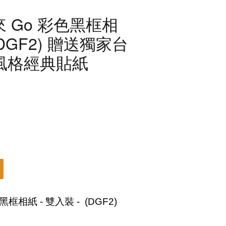
寶麗來 Go 彩色黑框相
 (DGF2) 贈送獨家台
風格經典貼紙
黑框相紙
- 雙入裝 - (DGF2)