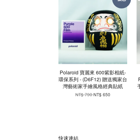
Polaroid 寶麗來 600紫影相紙-
環保系列 - (D6F12) 贈送獨家台
灣藝術家手繪風格經典貼紙
NT$ 790
NT$ 650
快速連結