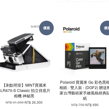
優惠
優
Polaroid 寶麗來 Go 彩色黑
【刺點明室】MiNT寶麗來
相紙 - 雙入裝 - (DGF2) 贈送
SLR670-S Classic 拍立得底片
家台灣藝術家手繪風格經典
相機 神秘黑
紙
NT$ 31,000
NT$ 26,300
NT$ 790
NT$ 690