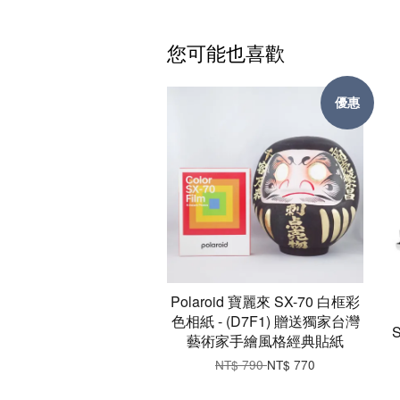
您可能也喜歡
優惠
Polaroid 寶麗來 SX-70 白框彩
色相紙 - (D7F1) 贈送獨家台灣
藝術家手繪風格經典貼紙
NT$ 790
NT$ 770