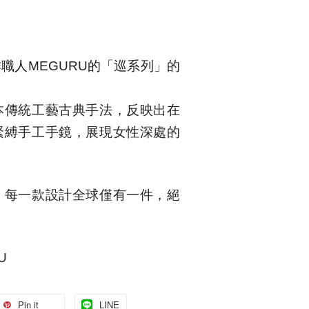
作職人
MEGURU
的「
巡系列」的
本傳統工藝古典手法，反映出在
緊縛手工手鏡
，展現女性深處的
，每一款設計全球僅有一件，絕
U
Pin it
LINE