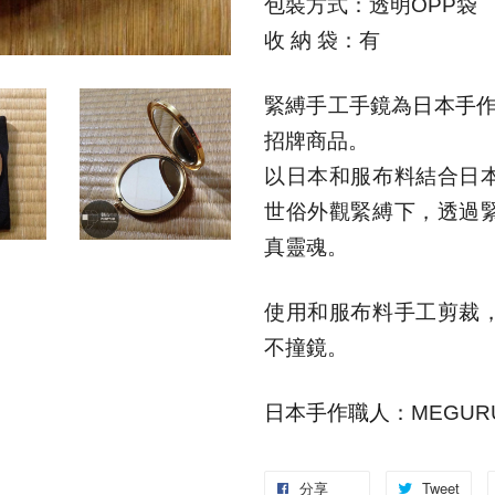
包裝方式：透明
OPP
袋
收 納 袋：有
緊縛手工手鏡為
日本手
招牌商品。
以日本和服布料結合日
世俗外觀緊縛下，透過
真靈魂。
使用和服布料手工剪裁
不撞鏡。
日本手作職人
：MEGUR
分享
Tweet