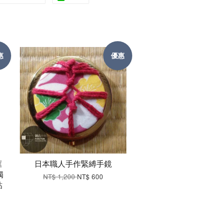
惠
優惠
框
日本職人手作緊縛手鏡
獨
NT$ 1,200
NT$ 600
貼