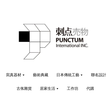
寫真器材
藝術典藏
日本傳統工藝
聯名設
古俬雜貨
居家生活
工作坊
代購