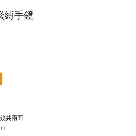
緊縛手鏡
鏡共兩面
cm