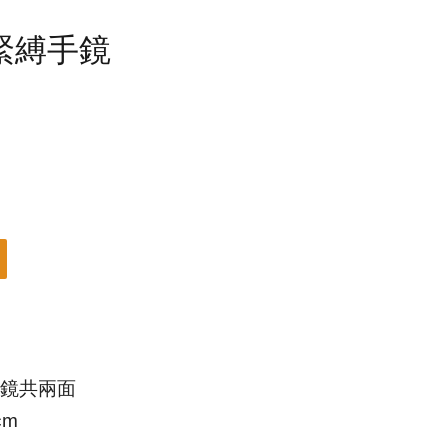
緊縛手鏡
鏡共兩面
cm