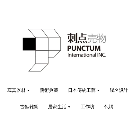
寫真器材
藝術典藏
日本傳統工藝
聯名設
古俬雜貨
居家生活
工作坊
代購