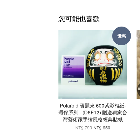
您可能也喜歡
優惠
Polaroid 寶麗來 600紫影相紙-
環保系列 - (D6F12) 贈送獨家台
灣藝術家手繪風格經典貼紙
NT$ 790
NT$ 650