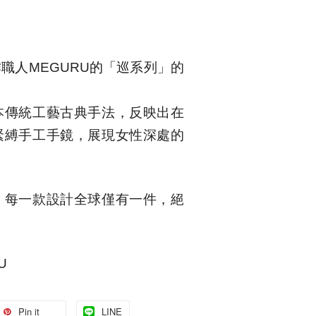
作職人
MEGURU
的「
巡系列」的
本傳統工藝古典手法，反映出在
緊縛手工手鏡
，展現女性深處的
，每一款設計全球僅有一件，絕
U
Pin it
LINE