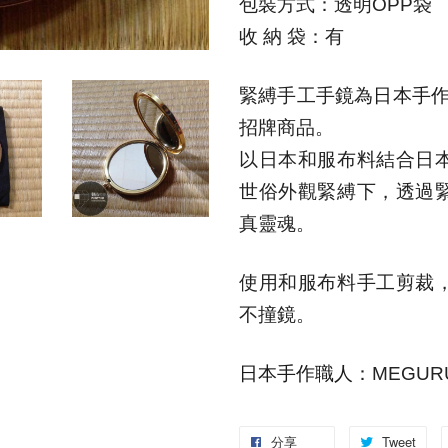
包裝方式：透明
OPP
袋
收 納 袋：有
緊縛手工手鏡為
日本手
招牌商品。
以日本和服布料結合日
世俗外觀緊縛下，透過
真靈魂。
使用和服布料手工剪裁
不撞鏡。
日本手作職人
：MEGUR
分享
Tweet