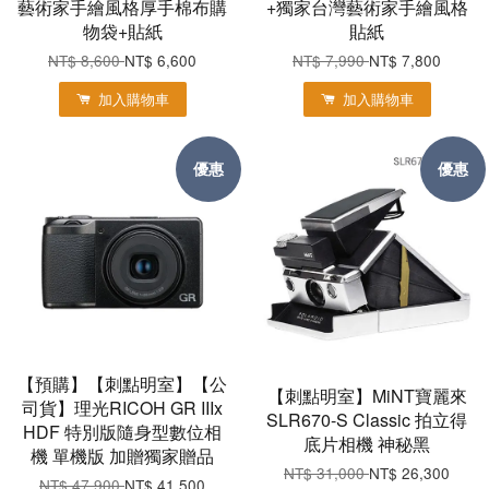
藝術家手繪風格厚手棉布購
+獨家台灣藝術家手繪風格
物袋+貼紙
貼紙
NT$ 8,600
NT$ 6,600
NT$ 7,990
NT$ 7,800
加入購物車
加入購物車
優惠
優惠
【預購】【刺點明室】【公
【刺點明室】MiNT寶麗來
司貨】理光RICOH GR IIIx
SLR670-S Classic 拍立得
HDF 特別版隨身型數位相
底片相機 神秘黑
機 單機版 加贈獨家贈品
NT$ 31,000
NT$ 26,300
NT$ 47,900
NT$ 41,500