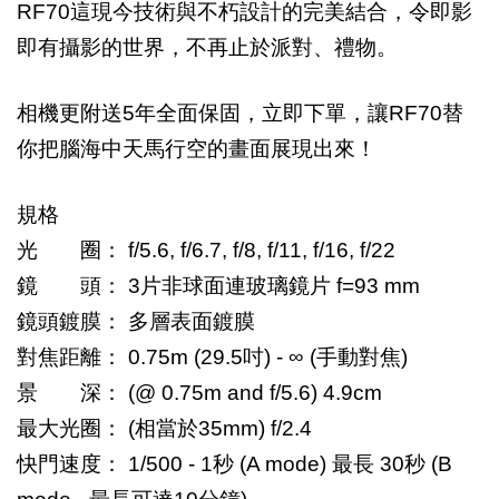
RF70這現今技術與不朽設計的完美結合，令即影
即有攝影的世界，不再止於派對、禮物。
相機更附送
5
年全面保固，立即下單，讓RF70替
你把腦海中天馬行空的畫面展現出來！
規格
光 圈： f/5.6, f/6.7, f/8, f/11, f/16, f/22
鏡 頭： 3片非球面連玻璃鏡片 f=93 mm
鏡頭鍍膜： 多層表面鍍膜
對焦距離： 0.75m (29.5吋) - ∞ (手動對焦)
景 深： (@ 0.75m and f/5.6) 4.9cm
最大光圈： (相當於35mm) f/2.4
快門速度： 1/500 - 1秒 (A mode) 最長 30秒 (B