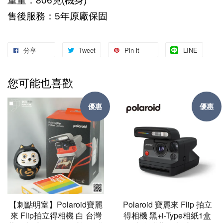
重量：806克(機身)
售後服務
：
5
年原廠保固
分享
Tweet
Pin it
LINE
您可能也喜歡
優惠
優惠
【刺點明室】Polaroid寶麗
Polaroid 寶麗來 Flip 拍立
來 Flip拍立得相機 白 台灣
得相機 黑+i-Type相紙1盒