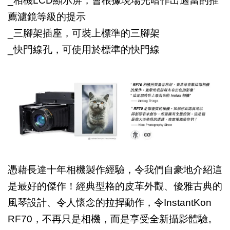
_
相機LCD顯示屏，會根據現場光暗作出適當的推
薦濾鏡等級的提示
_
三腳架插座，可裝上標準的三腳架
_
快門線孔，可使用於標準的快門線
憑藉長達十年相機製作經驗，令我們自豪地介紹這
是最好的傑作！經典型格的皮革外觀、優雅古典的
風琴設計、令人懷念的拉捍動作，令InstantKon
RF70，不再只是相機，而是享受全新攝影體驗。