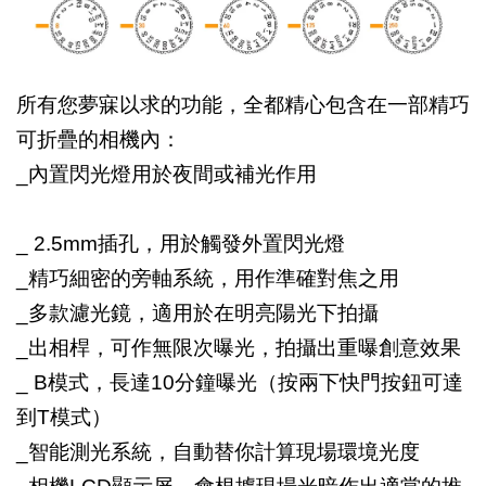
所有您夢寐以求的功能，全都精心包含在一部精巧
可折疊的相機內：
_
內置閃光燈用於夜間或補光作用
_ 2.5mm
插孔，用於觸發外置閃光燈
_
精巧細密的旁軸系統，用作準確對焦之用
_
多款濾光鏡，適用於在明亮陽光下拍攝
_
出相桿，可作無限次曝光，拍攝出重曝創意效果
_ B
模式，長達10分鐘曝光（按兩下快門按鈕可達
到T模式）
_
智能測光系統，自動替你計算現場環境光度