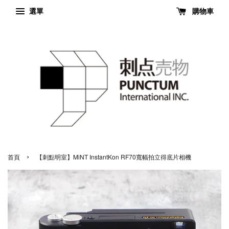
選單
購物車
›
首頁
【刺點明室】MiNT InstantKon RF70寬幅拍立得底片相機