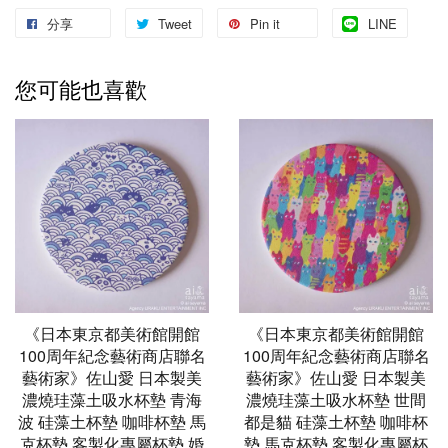
分享
Tweet
Pin it
LINE
您可能也喜歡
《日本東京都美術館開館
《日本東京都美術館開館
100周年紀念藝術商店聯名
100周年紀念藝術商店聯名
藝術家》佐山愛 日本製美
藝術家》佐山愛 日本製美
濃燒珪藻土吸水杯墊 青海
濃燒珪藻土吸水杯墊 世間
波 硅藻土杯墊 咖啡杯墊 馬
都是貓 硅藻土杯墊 咖啡杯
克杯墊 客製化專屬杯墊 婚
墊 馬克杯墊 客製化專屬杯