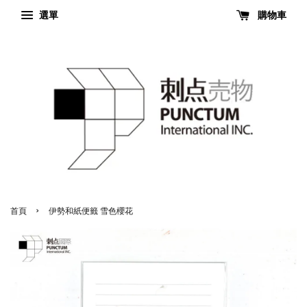
選單
購物車
›
首頁
伊勢和紙便籤 雪色櫻花