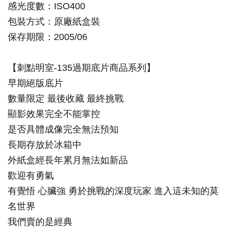
感光度數
：
ISO400
包裝方式
：
原廠紙盒裝
保存期限
：
2005/06
【刺點明室-135過期底片商品系列】
早期絕版底片
數量限定 最後收藏 最終挑戰
顯影效果完全不能掌控
是否具體成像完全無法預知
長期存放於冰箱中
外紙盒經長年累月無法如新品
歡迎有勇氣
有覺悟 心臟強 勇於挑戰的深度玩家 進入這未知的莫
名世界
我們賣的是經典