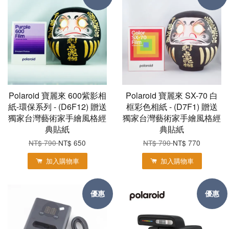
Polaroid 寶麗來 600紫影相
Polaroid 寶麗來 SX-70 白
紙-環保系列 - (D6F12) 贈送
框彩色相紙 - (D7F1) 贈送
獨家台灣藝術家手繪風格經
獨家台灣藝術家手繪風格經
典貼紙
典貼紙
NT$ 790
NT$ 650
NT$ 790
NT$ 770
加入購物車
加入購物車
優惠
優惠