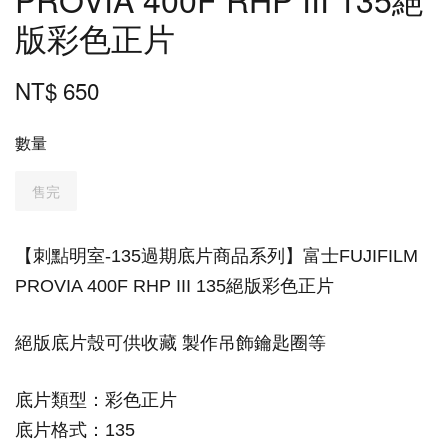
版彩色正片
NT$ 650
數量
售完
【刺點明室-135過期底片商品系列】
富士FUJIFILM
PROVIA 400F RHP III 135絕版彩色正片
絕版底片殼可供收藏 製作吊飾鑰匙圈等
底片類型
：
彩色正片
底片格式
：
135