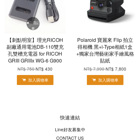
【刺點明室】理光RICOH
Polaroid 寶麗來 Flip 拍立
副廠通用電池DB-110雙充
得相機 黑+i-Type相紙1盒
孔雙槽充電器 for RICOH
+獨家台灣藝術家手繪風格
GRIII GRIIIx WG-6 G900
貼紙
NT$ 750
NT$ 430
NT$ 7,990
NT$ 7,800
加入購物車
加入購物車
快速連結
Line好友募集中
CONTACT US