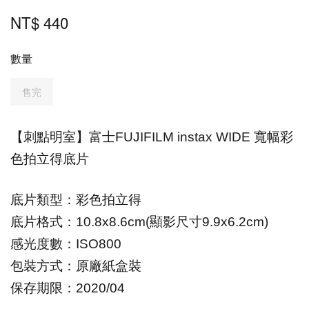
NT$ 440
數量
售完
【刺點明室】富士FUJIFILM instax WIDE 寬幅彩
色拍立得底片
底片類型
：
彩色拍立得
底片格式
：
10.8x8.6cm(
顯影尺寸9.9x6.2cm)
感光度數
：
ISO800
包裝方式
：
原廠紙盒裝
保存期限
：
20
20/04