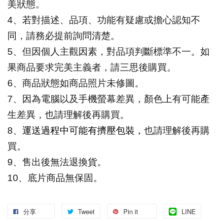
美狀態。
4
、若對描述、品項、功能有疑慮或擔心認知不
同，請務必提前詢問清楚。
5
、但因個人主觀因素，對品項判斷標準不一。如
果商品要求完美主義者，請三思後購買。
6
、商品狀態如商品照片未修圖。
7
、因為電腦以及手機螢幕差異，顏色上有可能產
生差異，也請理解後再購買。
8
、
運送過程中可能有擠壓包裝，
也請理解後再購
買。
9
、售出後無法退換貨。
10
、底片商品無保固。
分享
Tweet
Pin it
LINE