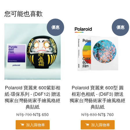
您可能也喜歡
優惠
優惠
Polaroid 寶麗來 600紫影相
Polaroid 寶麗來 600型 圓
紙-環保系列 - (D6F12) 贈送
框彩色相紙 - (D6F3) 贈送
獨家台灣藝術家手繪風格經
獨家台灣藝術家手繪風格經
典貼紙
典貼紙
NT$ 790
NT$ 650
NT$ 830
NT$ 760
加入購物車
加入購物車