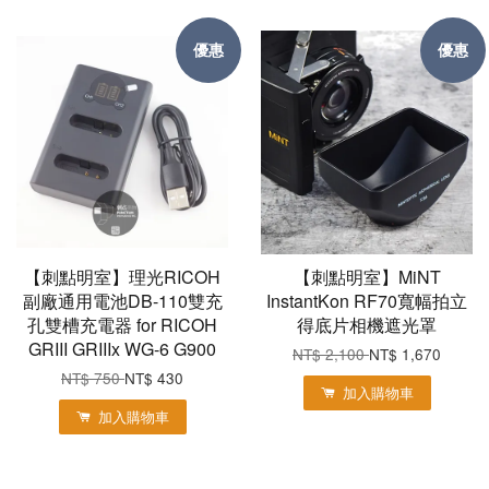
優惠
優惠
【刺點明室】理光RICOH
【刺點明室】MiNT
副廠通用電池DB-110雙充
InstantKon RF70寬幅拍立
孔雙槽充電器 for RICOH
得底片相機遮光罩
GRIII GRIIIx WG-6 G900
NT$ 2,100
NT$ 1,670
NT$ 750
NT$ 430
加入購物車
加入購物車