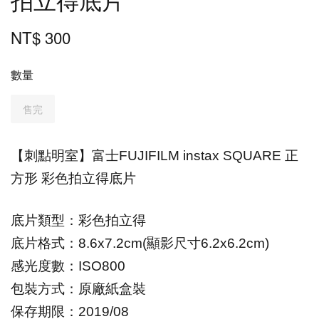
NT$ 300
數量
售完
【刺點明室】富士FUJIFILM instax SQUARE 正
方形 彩色拍立得底片
底片類型
：
彩色拍立得
底片格式
：
8.6x7.2cm(
顯影尺寸6.2x6.2cm)
感光度數
：
ISO800
包裝方式
：
原廠紙盒裝
保存期限
：
20
19
/
08