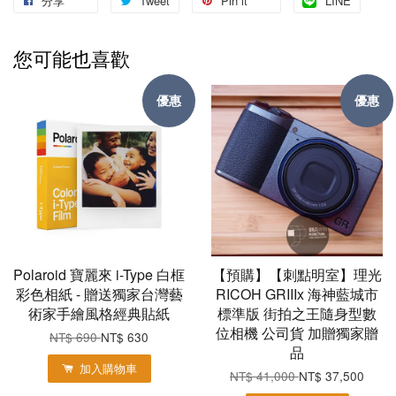
分享
Tweet
Pin it
LINE
您可能也喜歡
優惠
優惠
Polaroid 寶麗來 i-Type 白框
【預購】【刺點明室】理光
彩色相紙 - 贈送獨家台灣藝
RICOH GRIIIx 海神藍城市
術家手繪風格經典貼紙
標準版 街拍之王隨身型數
位相機 公司貨 加贈獨家贈
NT$ 690
NT$ 630
品
加入購物車
NT$ 41,000
NT$ 37,500