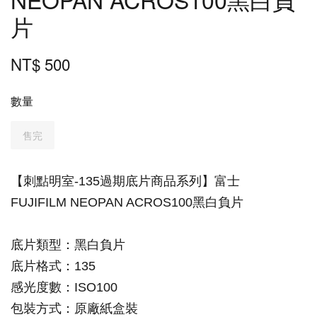
片
NT$ 500
數量
售完
【
刺點明室-135過期底片商品系列
】富士
FUJIFILM
NEOPAN ACROS100黑白負片
底片類型
：
黑白負片
底片格式
：
135
感光度數
：
ISO100
包裝方式
：
原廠紙盒裝