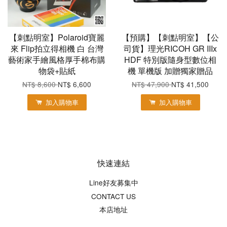
【刺點明室】Polaroid寶麗
【預購】【刺點明室】【公
來 Flip拍立得相機 白 台灣
司貨】理光RICOH GR IIIx
藝術家手繪風格厚手棉布購
HDF 特別版隨身型數位相
物袋+貼紙
機 單機版 加贈獨家贈品
NT$ 8,600
NT$ 6,600
NT$ 47,900
NT$ 41,500
加入購物車
加入購物車
快速連結
Line好友募集中
CONTACT US
本店地址