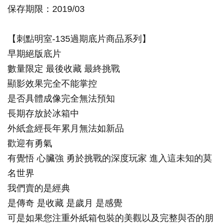
保存期限
：
2019/03
【刺點明室-135過期底片商品系列】
早期絕版底片
數量限定 最後收藏 最終挑戰
顯影效果完全不能掌控
是否具體成像完全無法預知
長期存放於冰箱中
外紙盒經長年累月無法如新品
歡迎有勇氣
有覺悟 心臟強 勇於挑戰的深度玩家 進入這未知的莫
名世界
我們賣的是經典
是傳奇 是收藏 是歲月 是感覺
可是如果您注重外紙箱包裝的美觀以及完整與否的朋