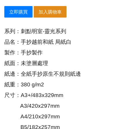
立即購買
加入購物車
系列：
刺點明室-靈光系列
品名：
手抄越前和紙 局紙白
製作：手抄製作
紙面：未塗層處理
紙邊
：全紙
手抄原生不規則紙邊
紙重：380 g/m2
尺寸：A3+/483x329mm
A3/420x297mm
A4/210x297mm
B5/182x257mm