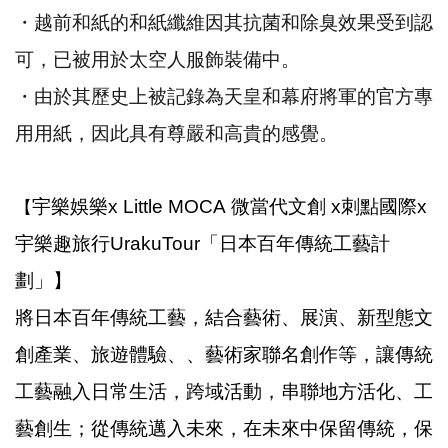
・越前和紙的和紙纖維因其抗菌和除臭效果受到認
可，已被用於太空人服飾裝備中。
・由於其歷史上被記錄為天皇和幕府將軍的官方專
用用紙，因此具有尊嚴和高貴的感覺。
宇樂
娛樂
x
Little MOCA
微當代文創
x
刺點國際x
【
宇樂趣旅行UrakuTour
「日本百年傳統工藝計
劃」】
將日本百年傳統工藝，結合藝術、展演、新型態文
創產業、旅遊體驗、、藝術家聯名創作等，讓傳統
工藝融入日常生活，跨域活動，串聯地方活化、工
藝創生；從傳統邁入未來，在未來中保留傳統，保