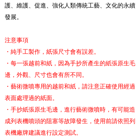
護、維護、促進、強化人類傳統工藝、文化的永續
發展。
注意事項
・純手工製作，紙張尺寸會有誤差。
・每一張越前和紙，因為手抄所產生的紙張原生毛
邊，外觀、尺寸也會有所不同。
・藝術微噴專用的越前和紙，請注意正確使用經過
表面處理過的紙面。
・手抄紙張原生毛邊，進行藝術微噴時，有可能造
成列表機噴頭的阻塞等故障發生，使用前請依照列
表機廠牌建議進行設定測試。