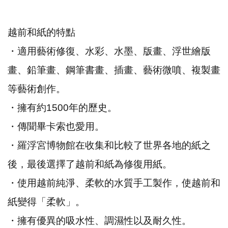
越前和紙的特點
・適用藝術修復、水彩、水墨、版畫、浮世繪版
畫、鉛筆畫、鋼筆書畫、插畫、藝術微噴
、複製畫
等藝術創作。
・擁有約
1500
年的歷史。
・傳聞畢卡索也愛用。
・羅浮宮博物館在收集和比較了世界各地的紙之
後，最後選擇了越前和紙為修復用紙。
・使用越前純淨、柔軟的水質手工製作，使越前和
紙變得「柔軟」。
・擁有優異的吸水性、調濕性以及耐久性。