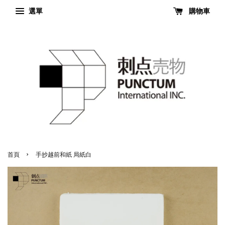
選單
購物車
›
首頁
手抄越前和紙 局紙白