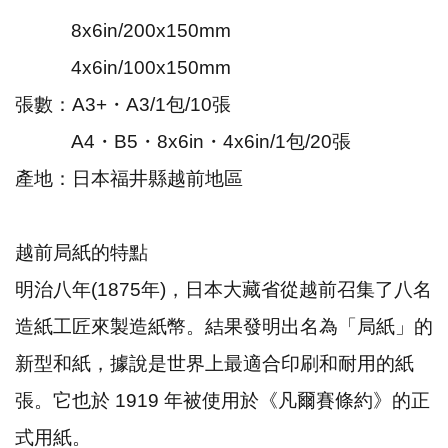
8x6in/200x150mm
4x6in/100x150mm
張數：A3+
・
A3/
1
包/10張
A4
・
B5
・
8x6in
・
4x6in/
1
包/20張
產地：日本福井縣越前地區
越前
局
紙的特點
明治八年(1875年)，日本大藏省從越前召集了八
名
造紙工匠來製造紙幣。結果發明出名為「局紙」
的
新型和紙，據說是世界上最適合印刷和耐用的紙
張。它也於 1919 年被使用於《凡爾賽條約》的正
式用紙。