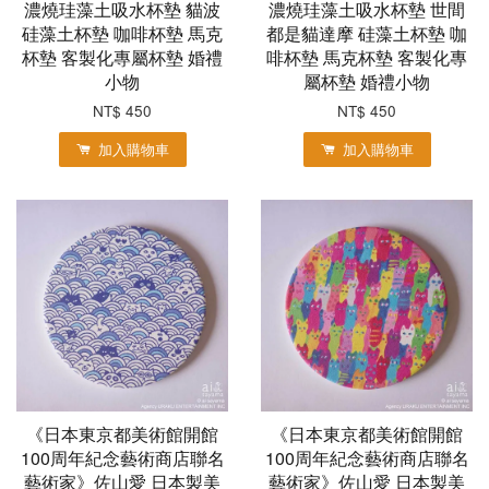
濃燒珪藻土吸水杯墊 貓波
濃燒珪藻土吸水杯墊 世間
硅藻土杯墊 咖啡杯墊 馬克
都是貓達摩 硅藻土杯墊 咖
杯墊 客製化專屬杯墊 婚禮
啡杯墊 馬克杯墊 客製化專
小物
屬杯墊 婚禮小物
NT$ 450
NT$ 450
加入購物車
加入購物車
《日本東京都美術館開館
《日本東京都美術館開館
100周年紀念藝術商店聯名
100周年紀念藝術商店聯名
藝術家》佐山愛 日本製美
藝術家》佐山愛 日本製美