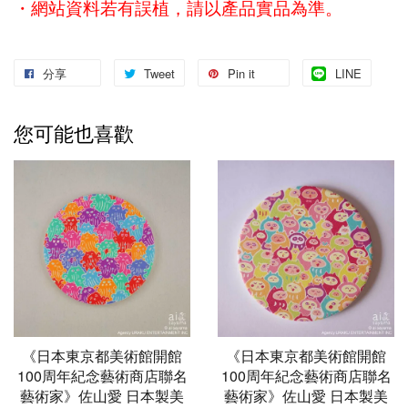
・網站資料若有誤植，請以產品實品為準。
分享
Tweet
Pin it
LINE
您可能也喜歡
《日本東京都美術館開館
《日本東京都美術館開館
100周年紀念藝術商店聯名
100周年紀念藝術商店聯名
藝術家》佐山愛 日本製美
藝術家》佐山愛 日本製美