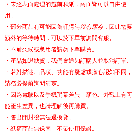
・未經表面處理的越前和紙，兩面皆可以自由使
用。
・
部分商品有可能因為訂購時
沒有庫存
，因此
需要
額外的
等待時間，可以於下單前詢問客服
。
・不耐久候或急用者請勿下單購買。
・產品如遇缺貨，我們會通知訂購人並取消訂單。
・若對描述、品項、功能有疑慮或擔心認知不同，
請務必提前詢問清楚。
・因為電腦以及手機螢幕差異，顏色、外觀上有可
能產生差異，也請理解後再購買。
・售出開封後無法退換貨。
・紙類商品無保固，不帶使用保證。