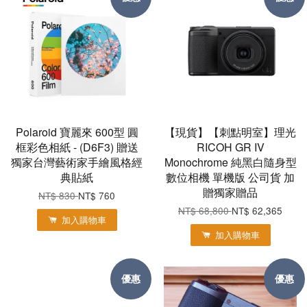
Polaroid 寶麗來 600型 圓
【現貨】【刺點明室】理光
框彩色相紙 - (D6F3) 贈送
RICOH GR IV
獨家台灣藝術家手繪風格經
Monochrome 純黑白隨身型
典貼紙
數位相機 單機版 公司貨 加
贈獨家贈品
NT$ 830
NT$ 760
NT$ 68,800
NT$ 62,365
加入購物車
加入購物車
優惠
優惠