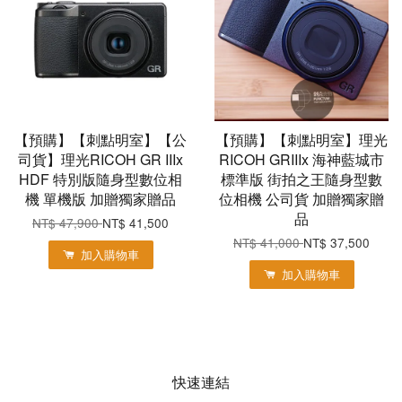
【預購】【刺點明室】【公
【預購】【刺點明室】理光
司貨】理光RICOH GR IIIx
RICOH GRIIIx 海神藍城市
HDF 特別版隨身型數位相
標準版 街拍之王隨身型數
機 單機版 加贈獨家贈品
位相機 公司貨 加贈獨家贈
品
NT$ 47,900
NT$ 41,500
NT$ 41,000
NT$ 37,500
加入購物車
加入購物車
快速連結