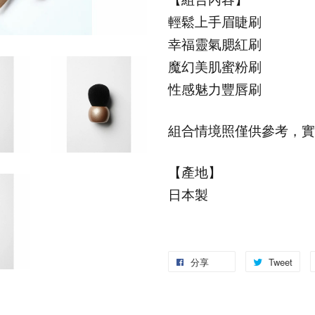
輕鬆上手眉睫刷
幸福靈氣腮紅刷
魔幻美肌蜜粉刷
性感魅力豐唇刷
組合情境照僅供參考，實
【產地】
日本製
分享
Tweet