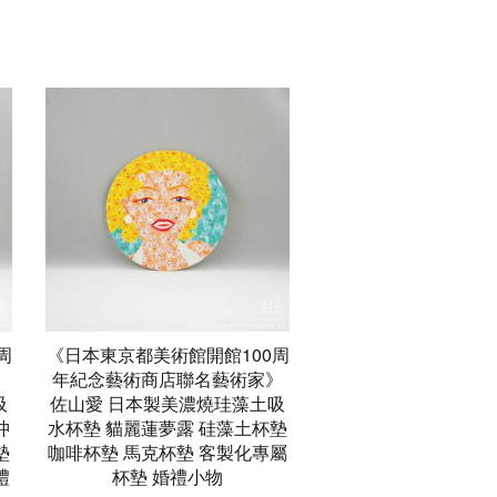
周
《日本東京都美術館開館100周
》
年紀念藝術商店聯名藝術家》
吸
佐山愛 日本製美濃燒珪藻土吸
沖
水杯墊 貓麗蓮夢露 硅藻土杯墊
墊
咖啡杯墊 馬克杯墊 客製化專屬
禮
杯墊 婚禮小物