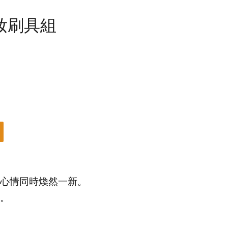
妝刷具組
心情同時煥然一新。
。