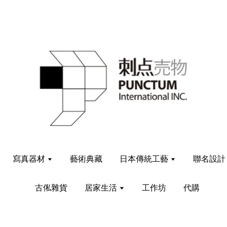
寫真器材
藝術典藏
日本傳統工藝
聯名設
古俬雜貨
居家生活
工作坊
代購