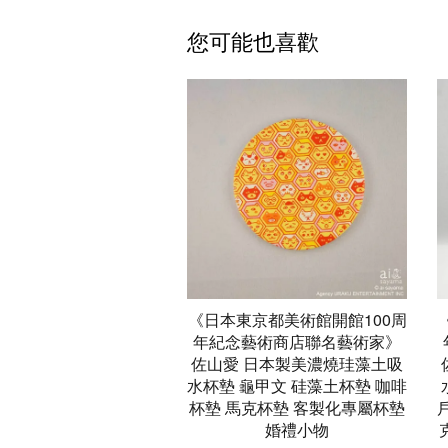
您可能也喜歡
《日本東京都美術館開館100周
年紀念藝術商店聯名藝術家》
佐山愛 日本製美濃燒珪藻土吸
水杯墊 龜甲文 硅藻土杯墊 咖啡
杯墊 馬克杯墊 客製化專屬杯墊
婚禮小物