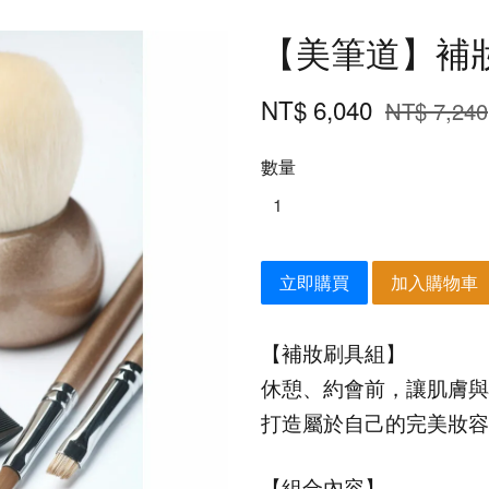
【美筆道】補
NT$ 6,040
NT$ 7,240
數量
立即購買
加入購物車
【補妝刷具組】
休憩、約會前，讓肌膚與
打造屬於自己的完美妝容
【組合內容】