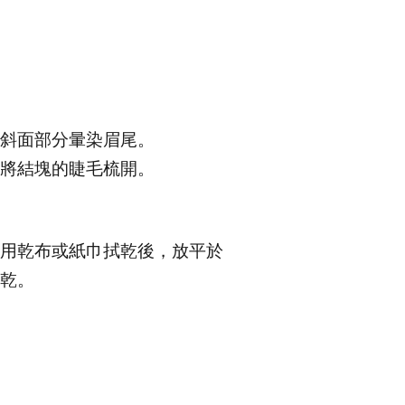
斜面部分暈染眉尾。
將結塊的睫毛梳開。
用乾布或紙巾拭乾後，放平於
乾。