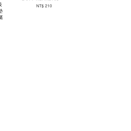
吸
NT$ 210
墊
屬