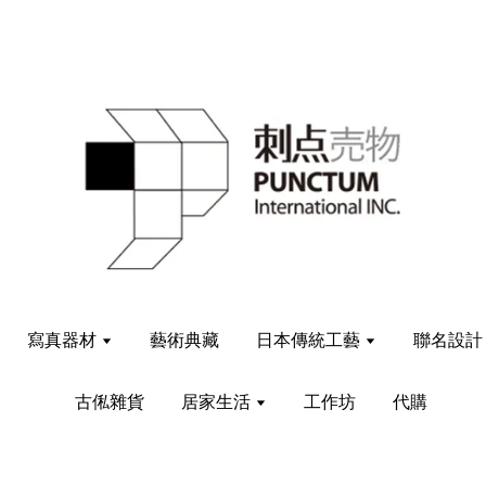
寫真器材
藝術典藏
日本傳統工藝
聯名設
古俬雜貨
居家生活
工作坊
代購