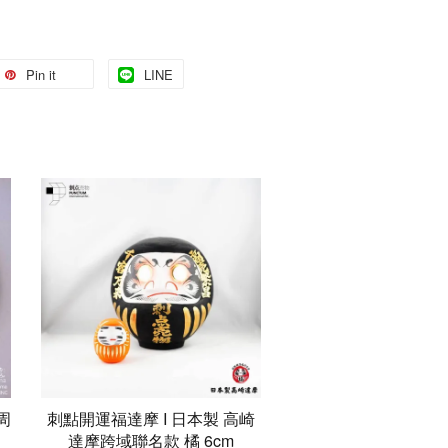
Pin it
LINE
周
刺點開運福達摩 I 日本製 高崎
》
達摩跨域聯名款 橘 6cm