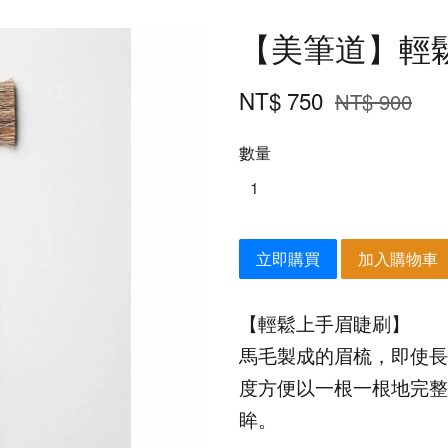
【美筆道】輕
NT$ 750
NT$ 900
數量
立即購買
加入購物車
【輕鬆上手眉睫刷】
馬毛製成的眉梳，即使長
度方便以一根一根地完整
眸。