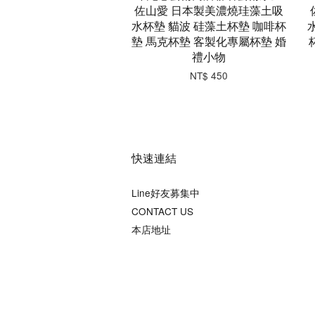
佐山愛 日本製美濃燒珪藻土吸
水杯墊 貓波 硅藻土杯墊 咖啡杯
墊 馬克杯墊 客製化專屬杯墊 婚
禮小物
NT$ 450
快速連結
Line好友募集中
CONTACT US
本店地址