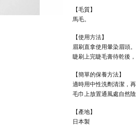
【毛質】
馬毛。
【使用方法】
眉刷直拿使用暈染眉頭。
睫刷上完睫毛膏待乾後，
【簡單的保養方法】
適時用中性洗劑清潔，再
毛巾上放置通風處自然陰
【產地】
日本製