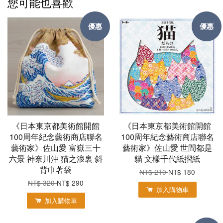
您可能也喜歡
優惠
優惠
《日本東京都美術館開館
《日本東京都美術館開館
100周年紀念藝術商店聯名
100周年紀念藝術商店聯名
藝術家》佐山愛 富嶽三十
藝術家》佐山愛 世間都是
六景 神奈川沖 猫之浪裏 斜
貓 文樣千代紙摺紙
背巾著袋
NT$ 210
NT$ 180
NT$ 320
NT$ 290
加入購物車
加入購物車