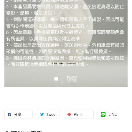
分享
Tweet
Pin it
LINE