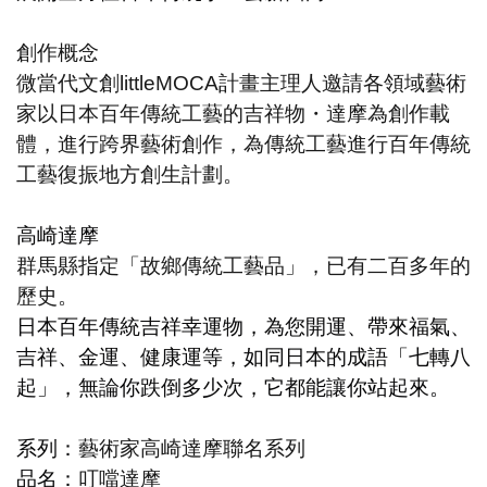
創作概念
微當代文創littleMOCA計畫主理人邀請各領域藝術
家以日本百年傳統工藝的吉祥物
・達摩為創作載
體，進行跨界藝術創作，為傳統工藝進行百年傳統
工藝復振地方創生計劃。
高崎達摩
群馬縣指定「故鄉傳統工藝品」，已有二百多年的
歷史。
日本百年傳統吉祥幸運物，為您開運、帶來福氣、
吉祥、金運、健康運等，如同日本的成語「七轉八
起」，無論你跌倒多少次，它都能讓你站起來。
系列：
藝術家
高崎達摩聯名系列
品名：
叮噹達摩