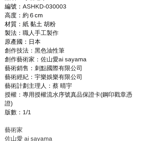
編號
：
ASHKD-030003
高度：約６cm
材質：紙 黏土 胡粉
製法：
職人手工製作
原產國：日本
創作技法：黑色油性筆
創作藝術家
：佐山愛ai sayama
藝術銷售：刺點國際有限公司
藝術經紀：宇樂娛樂有限公司
藝術計劃主理人：
蔡 晴宇
授權：專用授權流水序號真品保證卡
(鋼印戳章憑
證)
版數
：1/1
藝術家
佐山愛 ai sayama