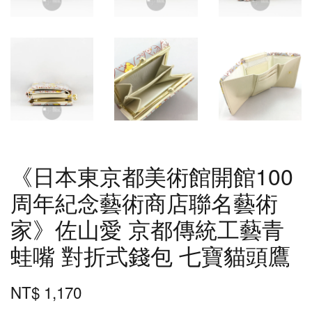
《日本東京都美術館開館100
周年紀念藝術商店聯名藝術
家》佐山愛 京都傳統工藝青
蛙嘴 對折式錢包 七寶貓頭鷹
NT$ 1,170