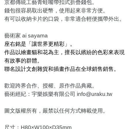
京都傳統工藝青蛙嘴帶扣式折疊錢包。
錢包很容易取出硬幣，使用起來非常方便。
有可以收納卡片的口袋，非常適合輕便攜帶外出。
藝術家 ai sayama
座右銘是「讓世界更精彩」。
作品以繪畫貓和花為主，擅長以繽紛的色彩來表現
有故事的群體。
聯名設計文創雜貨和插畫作品在全球銷售銷售。
歡迎跨界合作、授權、原作作品典藏。
藝術經紀：宇樂娛樂有限公司 info@uraku.tw
圖文版權所有，嚴禁以任何方式轉載使用。
尺寸：
H
80
×W1
0
0×D
35
mm