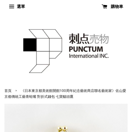
選單
購物車
›
首頁
《日本東京都美術館開館100周年紀念藝術商店聯名藝術家》佐山愛
京都傳統工藝青蛙嘴 對折式錢包 七寶貓頭鷹