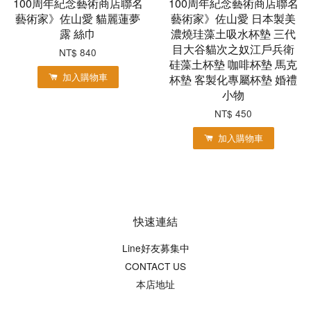
100周年紀念藝術商店聯名
100周年紀念藝術商店聯名
藝術家》佐山愛 貓麗蓮夢
藝術家》佐山愛 日本製美
露 絲巾
濃燒珪藻土吸水杯墊 三代
目大谷貓次之奴江戶兵衛
NT$ 840
硅藻土杯墊 咖啡杯墊 馬克
加入購物車
杯墊 客製化專屬杯墊 婚禮
小物
NT$ 450
加入購物車
快速連結
Line好友募集中
CONTACT US
本店地址