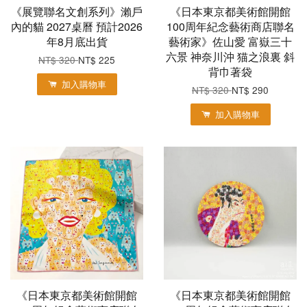
《展覽聯名文創系列》瀨戶
《日本東京都美術館開館
內的貓 2027桌曆 預計2026
100周年紀念藝術商店聯名
年8月底出貨
藝術家》佐山愛 富嶽三十
六景 神奈川沖 猫之浪裏 斜
NT$ 320
NT$ 225
背巾著袋
加入購物車
NT$ 320
NT$ 290
加入購物車
《日本東京都美術館開館
《日本東京都美術館開館