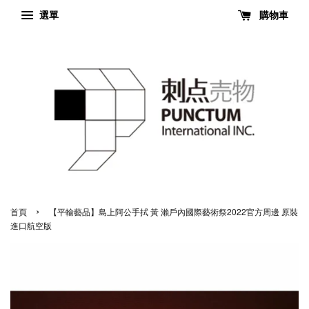
選單
購物車
›
首頁
【平輸藝品】島上阿公手拭 黃 瀨戶內國際藝術祭2022官方周邊 原裝
進口航空版