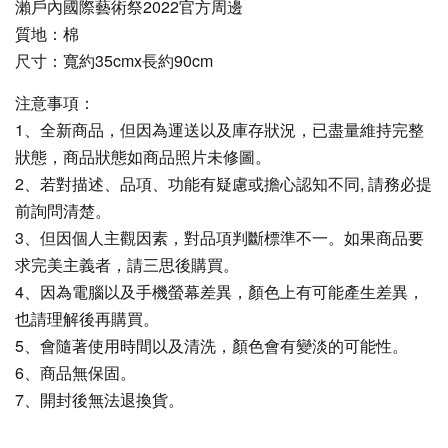
瀨戶內國際藝術祭2022官方周邊
質地：棉
尺寸：寬約35cmx長約90cm
注意事項：
1、全新商品，但因為運送以及庫存狀況，已盡量維持完整
狀態，商品狀態如商品照片未修圖。
2、若對描述、品項、功能有疑慮或擔心認知不同, 請務必提
前詢問清楚。
3、但因個人主觀因素，對品項判斷標準不一。如果商品要
求完美主義者，請三思後購買。
4、因為電腦以及手機螢幕差異，顏色上有可能產生差異，
也請理解後再購買。
5、會隨著使用時間以及清洗，顏色會有變淡的可能性。
6、商品無保固。
7、開封後無法退換貨。