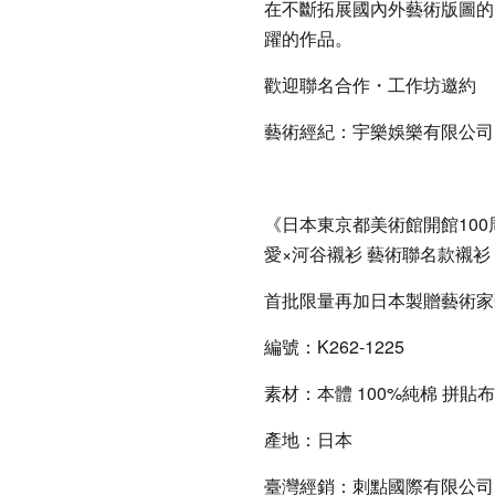
在不斷拓展國內外藝術版圖的
躍的作品。
歡迎聯名合作・工作坊邀約
藝術經紀：宇樂娛樂有限公司
《日本東京都美術館開館10
愛×河谷襯衫 藝術聯名款襯
首批限量再加日本製贈藝術家
編號：K262-1225
素材：本體 100%純棉 拼貼布
產地：日本
臺灣經銷：刺點國際有限公司