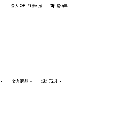
登入
OR
註冊帳號
購物車
計
文創商品
設計玩具
」