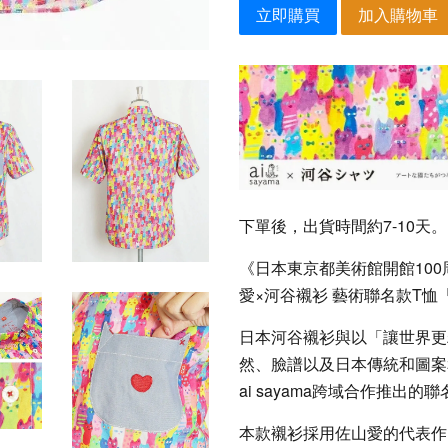
立即購買
加入購物車
下單後，出貨時間約7-10天。
《日本東京都美術館開館10
愛×河谷襯衫 藝術聯名款T恤
日本河谷襯衫與以「讓世界更
然、臉譜以及日本傳統和圖案
ai sayama跨域合作推出的
本款襯衫採用佐山愛的代表作