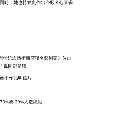
同時，她也持續創作出令觀者心喜雀
0周年紀念藝術商店聯名藝術家》佐山
衫「世間都是貓」
藝術作品明信片
70%棉 30%人造纖維