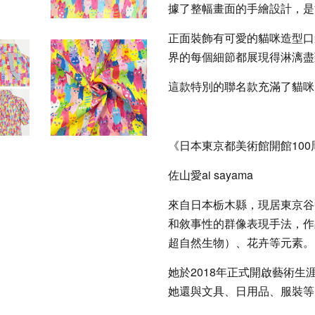
據了整幅畫面的手繪設計，是
正面裝飾有可愛的貓咪造型口
界的每個細節都展現得淋漓盡
這款特別的聯名款充滿了貓咪
《日本東京都美術館開館10
佐山愛ai sayama
來自日本栃木縣，現居東京谷
和敘事性的群像表現手法，作
超自然生物）、花卉等元素。
她於2018年正式開啟藝術
她還與文具、日用品、服裝等