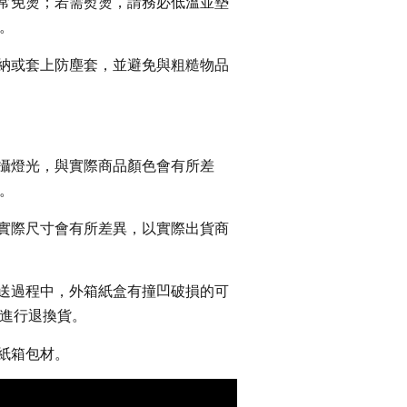
通常免燙；若需熨燙，請務必低溫並墊
。
收納或套上防塵套，並避免與粗糙物品
拍攝燈光，與實際商品顏色會有所差
。
，實際尺寸會有所差異，以實際出貨商
運送過程中，外箱紙盒有撞凹破損的可
進行退換貨。
收紙箱包材。