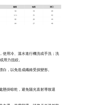
袋，使用冷、溫水進行機洗或手洗；洗
或用力扭絞。
可漂白，以免造成纖維受損變形。
涼處懸掛晾乾，避免陽光直射導致退