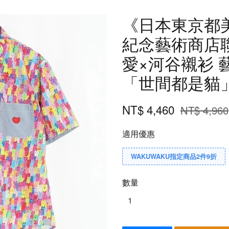
《日本東京都美
紀念藝術商店
愛×河谷襯衫 
「世間都是貓
NT$ 4,460
NT$ 4,960
適用優惠
WAKUWAKU指定商品2件9折
數量