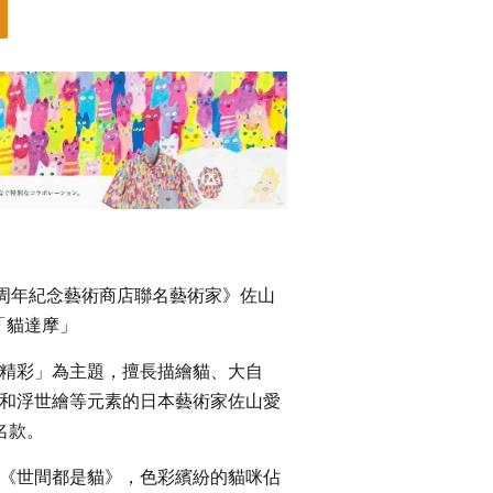
0周年紀念藝術商店聯名藝術家》佐山
「貓達摩」
精彩」為主題，擅長描繪貓、大自
和浮世繪等元素的日本藝術家佐山愛
聯名款。
《世間都是貓》，色彩繽紛的貓咪佔