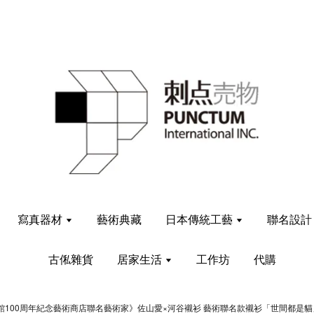
寫真器材
藝術典藏
日本傳統工藝
聯名設
古俬雜貨
居家生活
工作坊
代購
館100周年紀念藝術商店聯名藝術家》佐山愛×河谷襯衫 藝術聯名款襯衫「世間都是貓